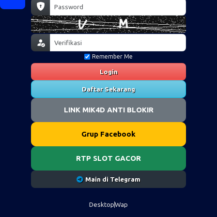
Remember Me
Login
Daftar Sekarang
LINK MIK4D ANTI BLOKIR
Grup Facebook
RTP SLOT GACOR
Main di Telegram
Desktop
Wap
SBO Slot