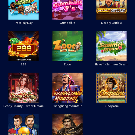
Pets Pay Day
Gumball7s
Deadly Outlaw
288
Zooo
Hawaii - Summer Dream
Peony Beauty - Sweet Dream
Shangliang Mountain
Cleopatra