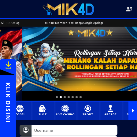
MIK4D: Member Pasti Happy Google Apalagi
KLIK DISINI
TOGEL
SLOT
LIVE CASINO
SPORT
ARCADE
SABU