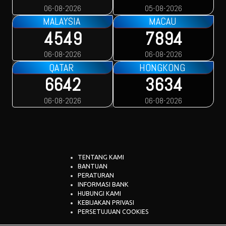
MALAYSIA
MACAU
4549
7894
06-08-2026
06-08-2026
QATAR
HONGKONG
6642
3634
06-08-2026
06-08-2026
TENTANG KAMI
BANTUAN
PERATURAN
INFORMASI BANK
HUBUNGI KAMI
KEBIJAKAN PRIVASI
PERSETUJUAN COOKIES