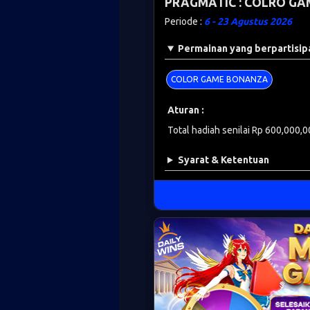
PRAGMATIC : COLRO GA
Periode :
6 - 23 Agustus 2026
Permainan yang berpartisip
COLOR GAME BONANZA
Aturan :
Total hadiah senilai Rp 600,000,0
Syarat & Ketentuan