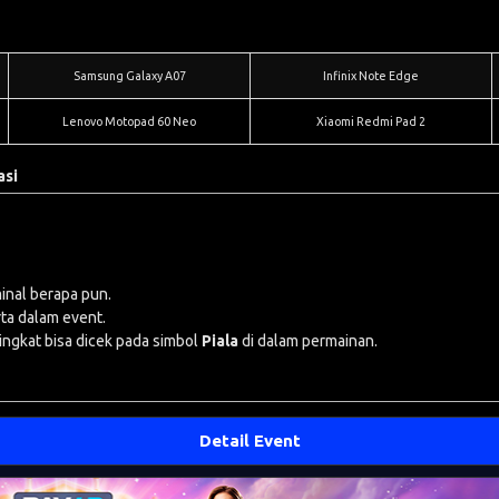
Samsung Galaxy A07
Infinix Note Edge
Lenovo Motopad 60 Neo
Xiaomi Redmi Pad 2
asi
inal berapa pun.
rta dalam event.
ngkat bisa dicek pada simbol
Piala
di dalam permainan.
Detail Event