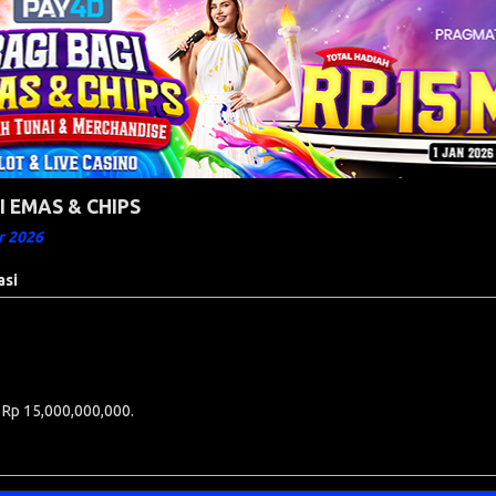
I EMAS & CHIPS
r 2026
asi
i Rp 15,000,000,000.