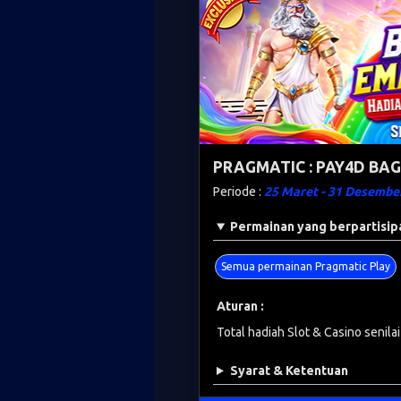
PRAGMATIC : PAY4D BAG
Periode :
25 Maret - 31 Desembe
Permainan yang berpartisip
Semua permainan Pragmatic Play
Aturan :
Total hadiah Slot & Casino senila
Syarat & Ketentuan