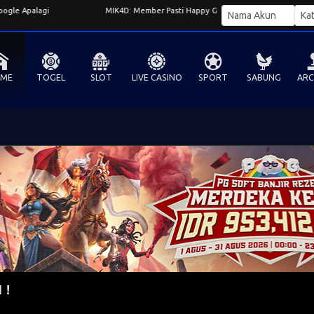
agi
MIK4D: Member Pasti Happy Google Apalagi
ME
TOGEL
SLOT
LIVE CASINO
SPORT
SABUNG
ARC
 !