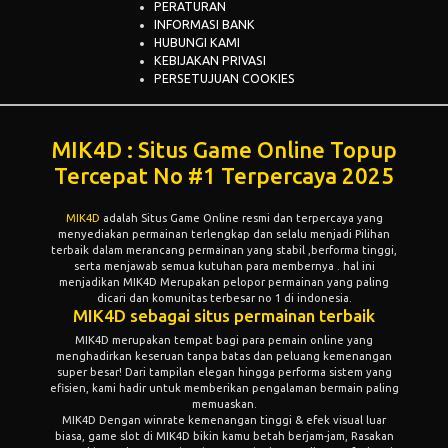
PERATURAN
INFORMASI BANK
HUBUNGI KAMI
KEBIJAKAN PRIVASI
PERSETUJUAN COOKIES
MIK4D : Situs Game Online Topup
Tercepat No #1 Terpercaya 2025
MIK4D
adalah Situs Game Online resmi dan terpercaya yang
menyediakan permainan terlengkap dan selalu menjadi Pilihan
terbaik dalam merancang permainan yang stabil ,berforma tinggi,
serta menjawab semua kutuhan para membernya . hal ini
menjadikan MIK4D Merupakan pelopor permainan yang paling
dicari dan komunitas terbesar no 1 di indonesia.
MIK4D sebagai situs permainan terbaik
MIK4D merupakan tempat bagi para pemain online yang
menghadirkan keseruan tanpa batas dan peluang kemenangan
super besar! Dari tampilan elegan hingga performa sistem yang
efisien, kami hadir untuk memberikan pengalaman bermain paling
memuaskan.
MIK4D Dengan winrate kemenangan tinggi & efek visual luar
biasa, game slot di MIK4D bikin kamu betah berjam-jam, Rasakan