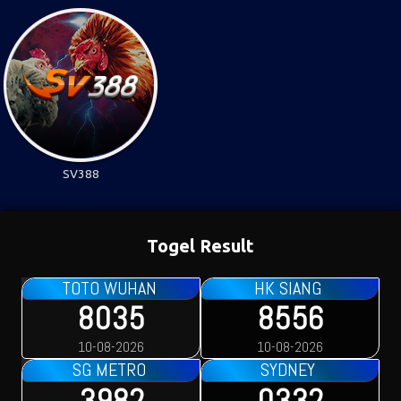
SV388
Togel Result
TOTO WUHAN
HK SIANG
8035
8556
10-08-2026
10-08-2026
SG METRO
SYDNEY
3982
0332