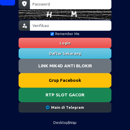
Remember Me
Login
Daftar Sekarang
LINK MIK4D ANTI BLOKIR
Grup Facebook
RTP SLOT GACOR
Main di Telegram
Desktop
Wap