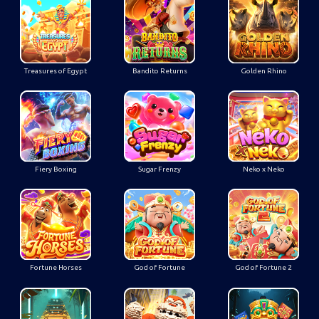
Treasures of Egypt
Bandito Returns
Golden Rhino
Fiery Boxing
Sugar Frenzy
Neko x Neko
Fortune Horses
God of Fortune
God of Fortune 2