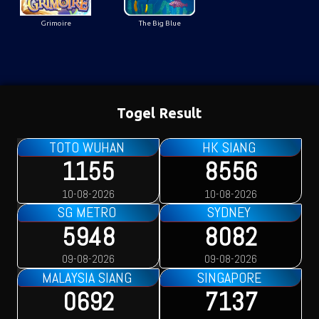
Grimoire
The Big Blue
Togel Result
TOTO WUHAN
HK SIANG
1155
8556
10-08-2026
10-08-2026
SG METRO
SYDNEY
5948
8082
09-08-2026
09-08-2026
MALAYSIA SIANG
SINGAPORE
0692
7137