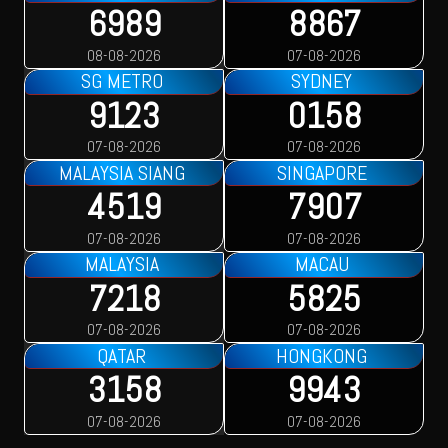
08-08-2026
07-08-2026
SG METRO
SYDNEY
9123
0158
07-08-2026
07-08-2026
MALAYSIA SIANG
SINGAPORE
4519
7907
07-08-2026
07-08-2026
MALAYSIA
MACAU
7218
5825
07-08-2026
07-08-2026
QATAR
HONGKONG
3158
9943
07-08-2026
07-08-2026