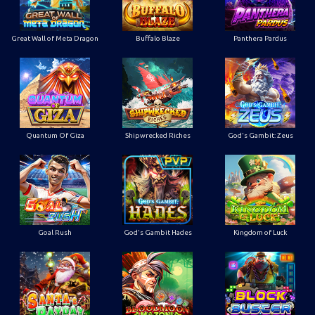
Great Wall of Meta Dragon
Buffalo Blaze
Panthera Pardus
Quantum Of Giza
Shipwrecked Riches
God's Gambit: Zeus
Goal Rush
God's Gambit Hades
Kingdom of Luck
Santa's Payday
Bloodmoon Amazonia
Block Buster