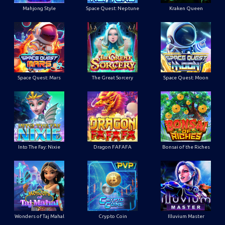
Space Quest: Mars
The Great Sorcery
Space Quest: Moon
Into The Fay: Nixie
Dragon FAFAFA
Bonsai of the Riches
Wonders of Taj Mahal
Crypto Coin
Illuvium Master