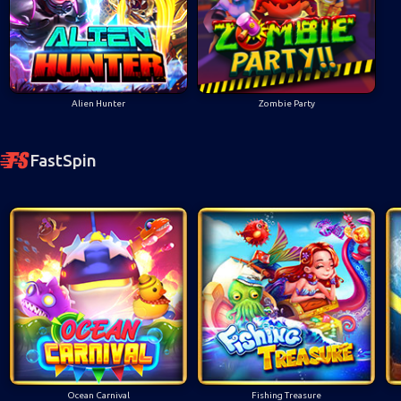
Alien Hunter
Zombie Party
FastSpin
Ocean Carnival
Fishing Treasure