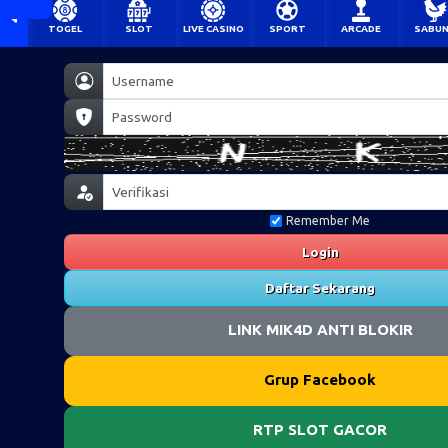
Remember Me
Login
Daftar Sekarang
LINK MIK4D ANTI BLOKIR
Grup Facebook
RTP SLOT GACOR
Main di Telegram