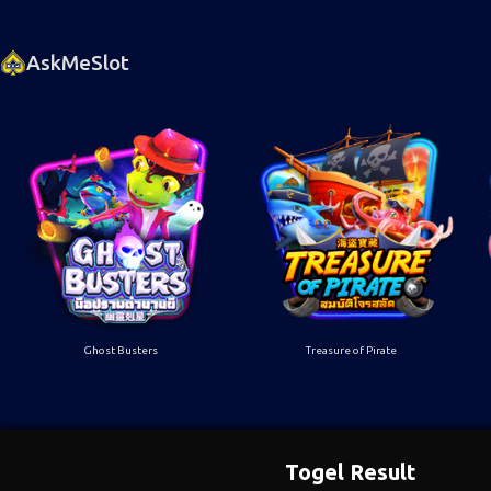
AskMeSlot
Ghost Busters
Treasure of Pirate
Togel Result
TOTO WUHAN
HK