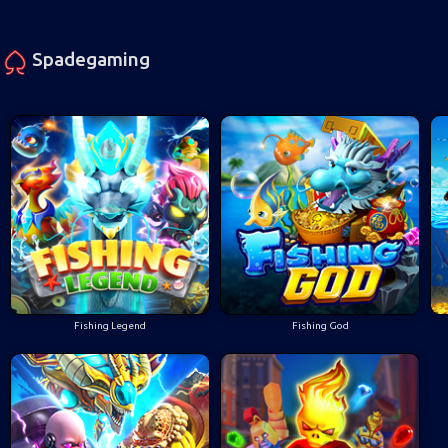
Spadegaming
Fishing Legend
Fishing God